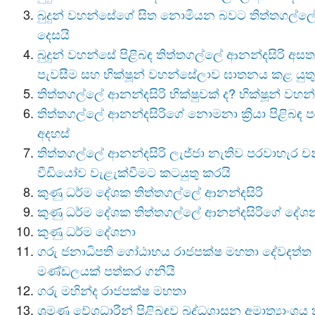
බුදුන් වහන්සේගේ සිත නොමියන බවට තිත්තගල්ලේ
දෙසයි
බුදුන් වහන්සේ පිළිබඳ තිත්තගල්ලේ ආනන්දසිරි අසත
පැවසීම සහ භික්ෂූන් වහන්සේලාව ඝාතනය කළ යුතු
තිත්තගල්ලේ ආනන්දසිරි භික්ෂුවක් ද? භික්ෂූන් වහ
තිත්තගල්ලේ ආනන්දසිරිගේ නොමනා ක්‍රියා පිළිබඳ ප
අදහස්
තිත්තගල්ලේ ආනන්දසිරි ලැජ්ජා නැතිව පරවාහැර චන
වීඩියෝව වැළැක්වීමට කටයුතු කරයි
කුණු ධර්ම දේශක තිත්තගල්ලේ ආනන්දසිරි
කුණු ධර්ම දේශක තිත්තගල්ලේ ආනන්දසිරිගේ දේශ
කුණු ධර්ම දේශනා
ගරු ජනාධිපති ගෝඨාභය රාජපක්ෂ මහතා දේවදත්
මණ්ඩලයක් පත්කර ගනියි
ගරු මහින්ද රාජපක්ෂ මහතා
ශ්‍රමණ වේශධාරීන් පිළිබඳව බුද්ධශාසන අමාත්‍යාං