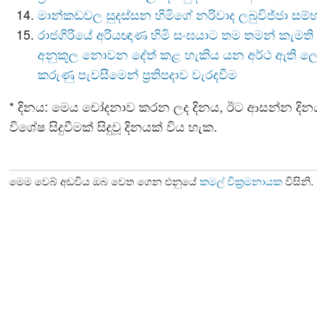
මාන්කඩවල සුදස්සන හිමිගේ නරිවාද ලබුවිජ්ජා සම
රාජගිරියේ අරියඥාණ හිමි සංඝයාට තම තමන් කැමති 
අනුකූල නොවන දේත් කළ හැකිය යන අර්ථ ඇති ලෙ
කරුණු පැවසීමෙන් ප්‍රතිපදාව වැරදවීම
* දිනය: මෙය චෝදනාව කරන ලද දිනය, ඊට ආසන්න දි
විශේෂ සිදුවීමක් සිදුවූ දිනයක් විය හැක.
මෙම වෙබ් අඩවිය ඔබ වෙත ගෙන එනුයේ
කමල් වික්‍රමනායක
විසිනි.