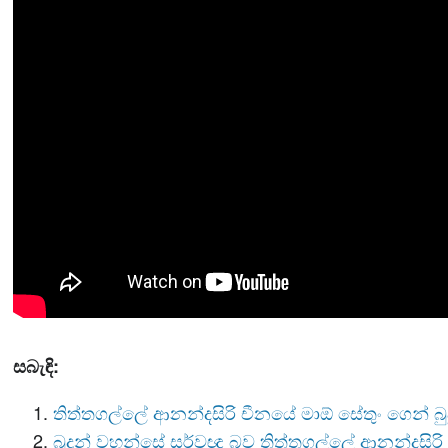
සබැඳි:
තිත්තගල්ලේ ආනන්දසිරි චීනයේ මාඕ සේතුං ගෙන් බ
බුදුන් වහන්සේ සර්වඥ බව තිත්තගල්ලේ ආනන්දසිරි