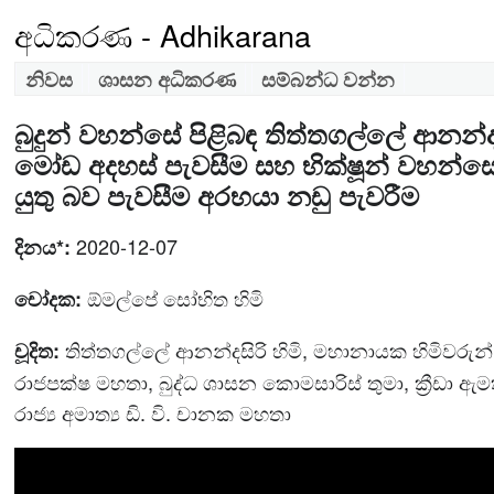
අධිකරණ - Adhikarana
නිවස
ශාසන අධිකරණ
සම්බන්ධ වන්න
බුදුන් වහන්සේ පිළිබඳ තිත්තගල්ලේ ආනන්දස
මෝඩ අදහස් පැවසීම සහ භික්ෂූන් වහන්
යුතු බව පැවසීම අරභයා නඩු පැවරීම
2020-12-07
දිනය*:
ඕමල්පේ සෝභිත හිමි
චෝදක:
තිත්තගල්ලේ ආනන්දසිරි හිමි, මහානායක හිමිවරුන්
චූදිත:
රාජපක්ෂ මහතා, බුද්ධ ශාසන කොමසාරිස් තුමා, ක්‍රීඩා ඇ
රාජ්‍ය අමාත්‍ය ඩි. වි. චානක මහතා